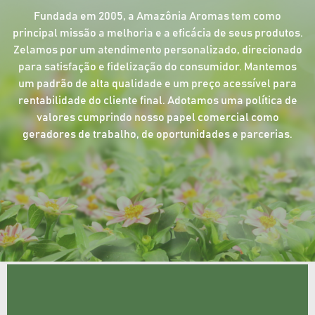
Fundada em 2005, a Amazônia Aromas tem como
principal missão a melhoria e a eficácia de seus produtos.
Zelamos por um atendimento personalizado, direcionado
para satisfação e fidelização do consumidor. Mantemos
um padrão de alta qualidade e um preço acessível para
rentabilidade do cliente final. Adotamos uma política de
valores cumprindo nosso papel comercial como
geradores de trabalho, de oportunidades e parcerias.